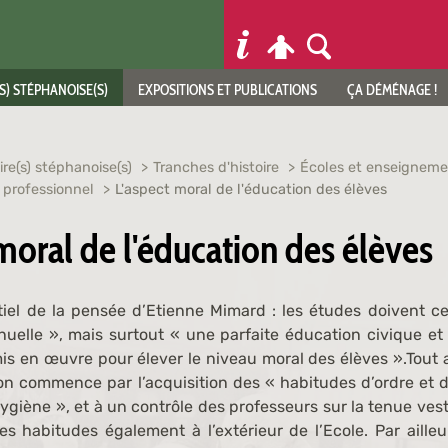
S) STÉPHANOISE(S)
EXPOSITIONS ET PUBLICATIONS
ÇA DÉMÉNAGE !
ire(s) stéphanoise(s)
Tranches d'histoire
Écoles et enseigneme
 professionnel
L'aspect moral de l'éducation des élèves
moral de l'éducation des élèves
ntiel de la pensée d’Etienne Mimard : les études doivent ce
uelle », mais surtout « une parfaite éducation civique e
mis en œuvre pour élever le niveau moral des élèves ».Tout a
on commence par l’acquisition des « habitudes d’ordre et de 
hygiène », et à un contrôle des professeurs sur la tenue ves
s habitudes également à l’extérieur de l’Ecole. Par ailleu