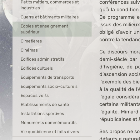
conférences suivi
Petits métiers, commerces et
industries
qu’à la conditio
Ce programme es
Guerre et bâtiments militaires
issus des milieux
Écoles et enseignement
obligé d’avoir u
supérieur
contre la tendan
Cimetières
Cinémas
Ce discours mora
demi-siècle par 
Édifices administratifs
d’hygiène, de po
Édifices cultuels
d’ascension soci
Équipements de transports
l’exemple des bie
Equipements socio-culturels
à la qualité de 
Espaces verts
l’égale considéra
certains militan
Etablissements de santé
l’égalité. Mimar
Installations sportives
républicaines et 
Monuments commémoratifs
Ses propos ne son
Vie quotidienne et faits divers
défauts « naturel