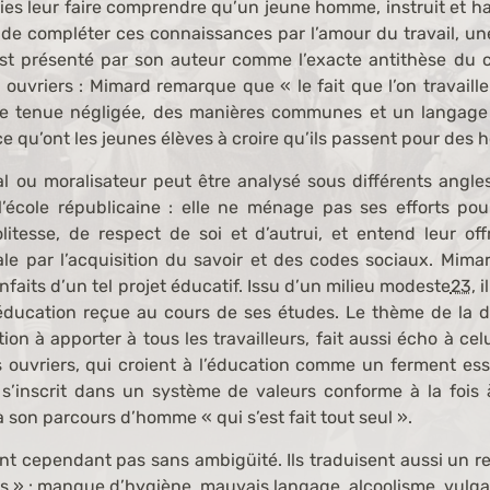
es leur faire comprendre qu’un jeune homme, instruit et hab
n de compléter ces connaissances par l’amour du travail, u
t présenté par son auteur comme l’exacte antithèse du c
 ouvriers : Mimard remarque que « le fait que l’on travail
ne tenue négligée, des manières communes et un langage ord
ce qu’ont les jeunes élèves à croire qu’ils passent pour d
l ou moralisateur peut être analysé sous différents angles
l’école républicaine : elle ne ménage pas ses efforts po
litesse, de respect de soi et d’autrui, et entend leur offr
ale par l’acquisition du savoir et des codes sociaux. Mimar
nfaits d’un tel projet éducatif. Issu d’un milieu modeste
23
, 
l’éducation reçue au cours de ses études. Le thème de la di
tion à apporter à tous les travailleurs, fait aussi écho à c
ts ouvriers, qui croient à l’éducation comme un ferment es
d s’inscrit dans un système de valeurs conforme à la fois 
à son parcours d’homme « qui s’est fait tout seul ».
t cependant pas sans ambigüité. Ils traduisent aussi un re
s » : manque d’hygiène, mauvais langage, alcoolisme, vulga