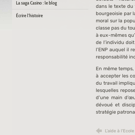
La saga Casino : le blog
dans le texte du 
bourgeoisie par l
Écrire l'histoire
moral sur la popu
classe pas du tou
à eux-mêmes qu’il
de l’individu doi
l’ENP auquel il r
responsabilité in
En même temps, e
à accepter les co
du travail impliq
lesquelles repos
d’une main d’œu
dévoué et disci
stratégie patrona
L'aide à l'Ecol