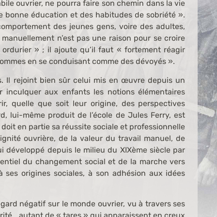
ile ouvrier, ne pourra faire son chemin dans la vie
ne bonne éducation et des habitudes de sobriété ».
omportement des jeunes gens, voire des adultes,
le manuellement n’est pas une raison pour se croire
urier » ; il ajoute qu’il faut « fortement réagir
es hommes en se conduisant comme des dévoyés ».
. Il rejoint bien sûr celui mis en œuvre depuis un
ur inculquer aux enfants les notions élémentaires
ir, quelle que soit leur origine, des perspectives
d, lui-même produit de l’école de Jules Ferry, est
il doit en partie sa réussite sociale et professionnelle
gnité ouvrière, de la valeur du travail manuel, de
elui développé depuis le milieu du XIXème siècle par
sentiel du changement social et de la marche vers
à ses origines sociales, à son adhésion aux idées
gard négatif sur le monde ouvrier, vu à travers ses
rité… autant de « tares » qui apparaissent en creux