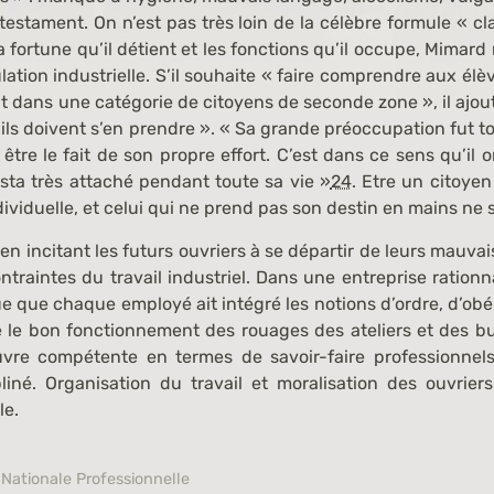
testament. On n’est pas très loin de la célèbre formule « c
a fortune qu’il détient et les fonctions qu’il occupe, Mimard
lation industrielle. S’il souhaite « faire comprendre aux él
t dans une catégorie de citoyens de seconde zone », il ajoute
s doivent s’en prendre ». « Sa grande préoccupation fut tou
t être le fait de son propre effort. C’est dans ce sens qu’il
esta très attaché pendant toute sa vie »
24
. Etre un citoye
dividuelle, et celui qui ne prend pas son destin en mains ne s
n incitant les futurs ouvriers à se départir de leurs mauva
ntraintes du travail industriel. Dans une entreprise rationna
ue que chaque employé ait intégré les notions d’ordre, d’obé
e le bon fonctionnement des rouages des ateliers et des 
vre compétente en termes de savoir-faire professionnels,
pliné. Organisation du travail et moralisation des ouvri
le.
e Nationale Professionnelle