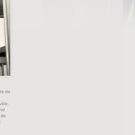
re de
ille,
and
 de
.