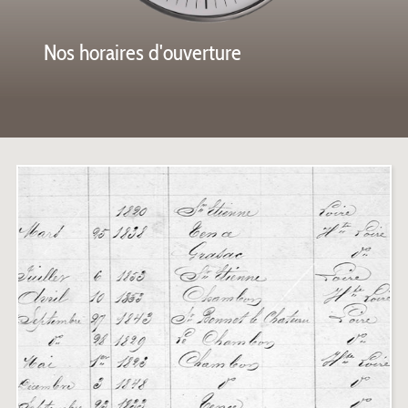
notre
Nos horaires d'ouverture
Les a
Exposi