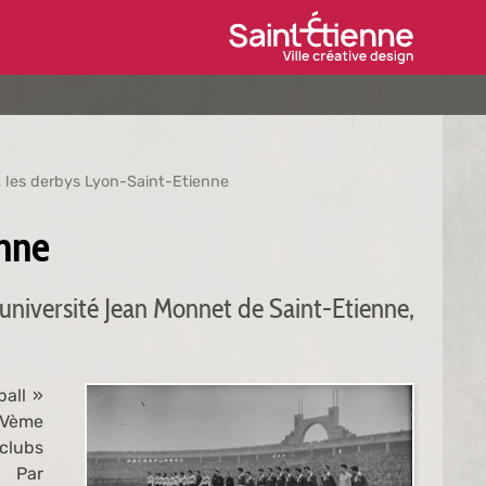
Ville de Saint-Étien
t les derbys Lyon-Saint-Etienne
enne
université Jean Monnet de Saint-Etienne,
ball »
XIVème
 clubs
. Par