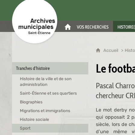
Archives municipales de Saint-Étienne
VOS RECHERCHES
HISTOIRE(
ACCUEIL
Accueil
Histo
Le footba
Tranches d'histoire
Histoire de la ville et de son
Pascal Charro
administration
Saint-Étienne et ses quartiers
chercheur CRI
Biographies
Le mot derby nou
Migrations et immigrations
qui opposait 2 pa
Histoire sociale
siècle, lors de c
Sport
d’une même vill