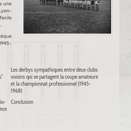
ns une
Lyon-
facile
.
hèque
 1945-
Les derbys sympathiques entre deux clubs
s"
voisins qui se partagent la coupe amateure
et la championnat professionnel (1945-
1968)
io-
Conclusion
ence