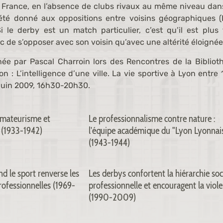
n France, en l’absence de clubs rivaux au même niveau da
 été donné aux oppositions entre voisins géographiques (
i le derby est un match particulier, c’est qu’il est plus 
nc de s’opposer avec son voisin qu’avec une altérité éloignée
ée par Pascal Charroin lors des Rencontres de la Bibliot
yon :
L’intelligence d’une ville. La vie sportive à Lyon entre
 juin 2009, 16h30-20h30.
 amateurisme et
Le professionnalisme contre nature :
 (1933-1942)
l'équipe académique du "Lyon Lyonnai
(1943-1944)
d le sport renverse les
Les derbys confortent la hiérarchie soc
rofessionnelles (1969-
professionnelle et encouragent la viol
(1990-2009)