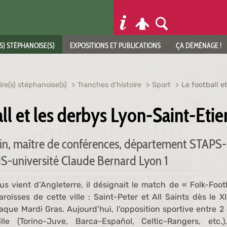
S) STÉPHANOISE(S)
EXPOSITIONS ET PUBLICATIONS
ÇA DÉMÉNAGE !
ire(s) stéphanoise(s)
Tranches d'histoire
Sport
Le football e
ll et les derbys Lyon-Saint-Eti
in, maître de conférences, département STAPS-
S-université Claude Bernard Lyon 1
s vient d’Angleterre, il désignait le match de « Folk-Foot
roisses de cette ville : Saint-Peter et All Saints dès le 
haque Mardi Gras. Aujourd’hui, l’opposition sportive entre 2
e (Torino-Juve, Barca-Español, Celtic-Rangers, etc.)