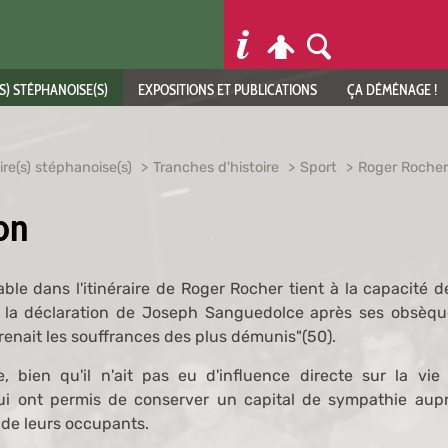
S) STÉPHANOISE(S)
EXPOSITIONS ET PUBLICATIONS
ÇA DÉMÉNAGE !
ire(s) stéphanoise(s)
Tranches d'histoire
Sport
Roger Rocher
on
ble dans l'itinéraire de Roger Rocher tient à la capacité d
 la déclaration de Joseph Sanguedolce après ses obsèqu
mprenait les souffrances des plus démunis"(50).
e, bien qu'il n'ait pas eu d'influence directe sur la vie 
lui ont permis de conserver un capital de sympathie auprès
 de leurs occupants.