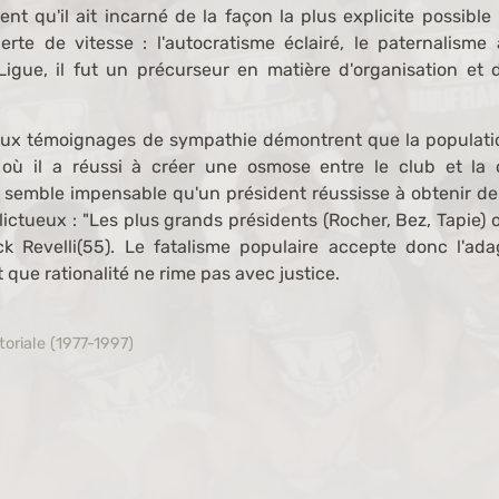
ent qu'il ait incarné de la façon la plus explicite possib
erte de vitesse : l'autocratisme éclairé, le paternalisme 
Ligue, il fut un précurseur en matière d'organisation et 
ux témoignages de sympathie démontrent que la populatio
où il a réussi à créer une osmose entre le club et la cu
il semble impensable qu'un président réussisse à obtenir d
ictueux : "Les plus grands présidents (Rocher, Bez, Tapie) on
ick Revelli(55). Le fatalisme populaire accepte donc l'ad
t que rationalité ne rime pas avec justice.
toriale (1977-1997)