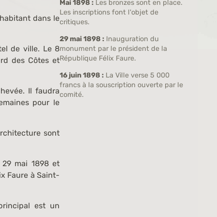
Mai 1898 :
Les bronzes sont en place.
Les inscriptions font l'objet de
 habitant dans le
critiques.
29 mai 1898 :
Inauguration du
l de ville. Le 8
monument par le président de la
République Félix Faure.
ard des Côtes et
16 juin 1898 :
La Ville verse 5 000
francs à la souscription ouverte par le
evée. Il faudra
comité.
emaines pour le
rchitecture sont
e 29 mai 1898 et
ix Faure à Saint-
rincipal est un