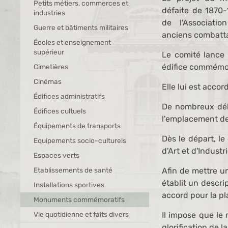
Petits métiers, commerces et
défaite de 1870-1
industries
de l'Associatio
Guerre et bâtiments militaires
anciens combatta
Écoles et enseignement
supérieur
Le comité lance 
édifice commémor
Cimetières
Cinémas
Elle lui est acco
Édifices administratifs
De nombreux déba
Édifices cultuels
l'emplacement d
Équipements de transports
Dès le départ, le
Equipements socio-culturels
d'Art et d'Industr
Espaces verts
Etablissements de santé
Afin de mettre u
établit un descri
Installations sportives
accord pour la p
Monuments commémoratifs
Vie quotidienne et faits divers
Il impose que le
glorification de l