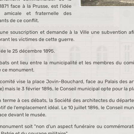
871 face à la Prusse, est l'idée
n amicale et fraternelle des
nts de ce conflit.
une souscription et demande à la Ville une subvention afi
ant les victimes de cette guerre.
rdée le 25 décembre 1895.
ts ont lieu entre la municipalité et les membres du comit
e ce monument.
 comité vise la place Jovin-Bouchard, face au Palais des a
ie) mais le 3 février 1896, le Conseil municipal opte pour la p
n terme à ces débats, la Société des architectes du départe
ptif de l'emplacement idéal. Le 10 juillet 1896, le Conseil mu
lace devant le musée.
 monument soit "non d'un aspect funéraire ou commémorati
a Patrie et du courage militaire".