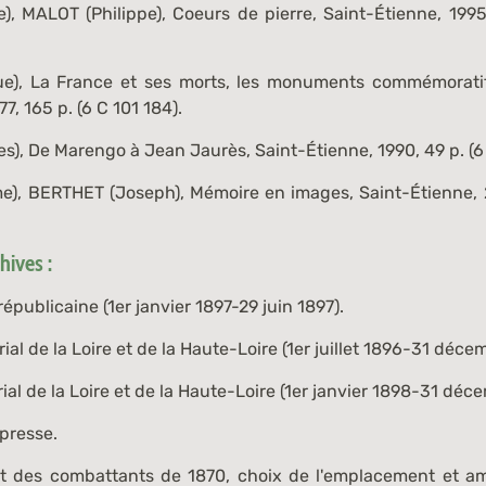
), MALOT (Philippe),
Coeurs de pierre
, Saint-Étienne, 1995
ue),
La France et ses morts, les monuments commémoratif
7, 165 p. (
6 C 101 184
).
es),
De Marengo à Jean Jaurès
, Saint-Étienne, 1990, 49 p. (
6
e), BERTHET (Joseph),
Mémoire en images
, Saint-Étienne, 
ives :
républicaine (1er janvier 1897-29 juin 1897).
al de la Loire et de la Haute-Loire (1er juillet 1896-31 déce
al de la Loire et de la Haute-Loire (1er janvier 1898-31 déc
presse.
des combattants de 1870, choix de l'emplacement et 