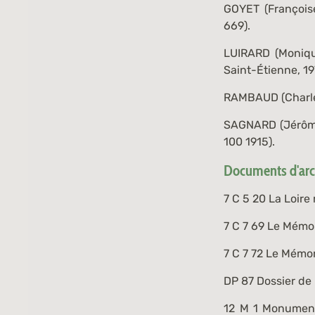
GOYET (Françoise
669
).
LUIRARD (Moniq
Saint-Étienne, 197
RAMBAUD (Charl
SAGNARD (Jérôm
100 1915
).
Documents d'arch
7 C 5 20
La Loire 
7 C 7 69
Le Mémori
7 C 7 72
Le Mémori
DP 87
Dossier de 
12 M 1
Monument 