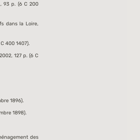
, 93 p. (
6 C 200
s dans la Loire
,
 C 400 1407
).
2002, 127 p. (
6 C
mbre 1896).
embre 1898).
aménagement des