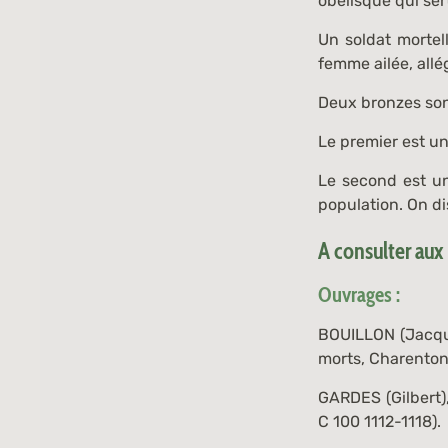
obélisque qui ser
Un soldat mortel
femme ailée, allég
Deux bronzes so
Le premier est un
Le second est u
population. On di
A consulter aux
Ouvrages :
BOUILLON (Jacqu
morts
, Charenton
GARDES (Gilbert)
C 100 1112-1118
).