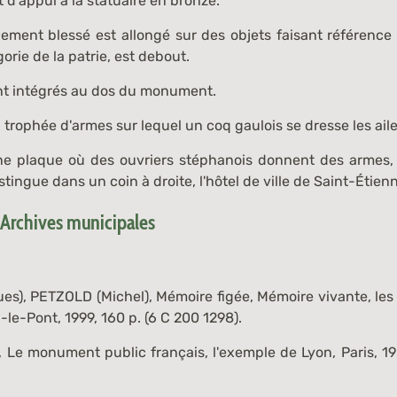
t d'appui à la statuaire en bronze.
lement blessé est allongé sur des objets faisant référence 
orie de la patrie, est debout.
nt intégrés au dos du monument.
 trophée d'armes sur lequel un coq gaulois se dresse les ail
ne plaque où des ouvriers stéphanois donnent des armes,
stingue dans un coin à droite, l'hôtel de ville de Saint-Étien
 Archives municipales
es), PETZOLD (Michel),
Mémoire figée, Mémoire vivante, l
-le-Pont, 1999, 160 p. (
6 C 200 1298
).
,
Le monument public français, l'exemple de Lyon
, Paris, 1