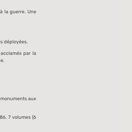
à la guerre. Une
es déployées.
 acclamés par la
ne.
es monuments aux
986, 7 volumes (
6