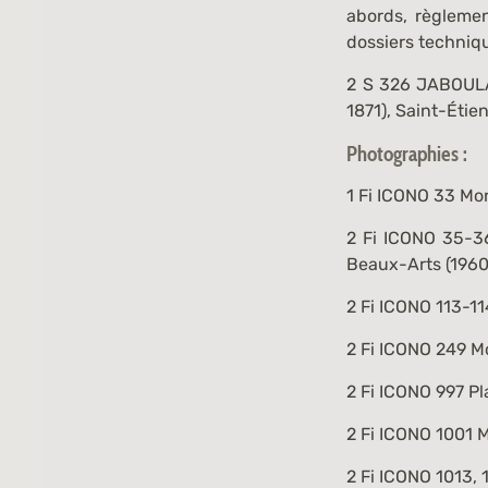
abords, règlemen
dossiers techniq
2 S 326
JABOULA
1871
), Saint-Éti
Photographies :
1 Fi ICONO 33
Mon
2 Fi ICONO 35-3
Beaux-Arts (1960
2 Fi ICONO 113-11
2 Fi ICONO 249
Mo
2 Fi ICONO 997
Pl
2 Fi ICONO 1001
M
2 Fi ICONO 1013, 