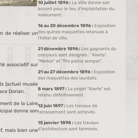
10 juillet 1896 :
La Ville donne son
accord pour le lieu d'implantation du
monument.
16 au 20 décembre 1896 :
Exposition
des quinze maquettes retenues à
n de réaliser un
l'hôtel de ville.
21 décembre 1896 :
Les gagnants du
concours sont désignés : "Alerte",
"Memor" et "Pro patria semper".
é associatif sur
21 au 27 décembre 1896 :
Exposition
des maquettes des lauréats.
rts (actuel musée
8 mars 1897 :
Le projet "Alerte" est
lace Dorian.
retenu définitivement.
ment de la Loire
12 juin 1897 :
Les travaux de
nicipal donne son
terrassement sont achevés.
15 janvier 1898 :
Les travaux
d'architecture sont terminés.
f, mais bien une