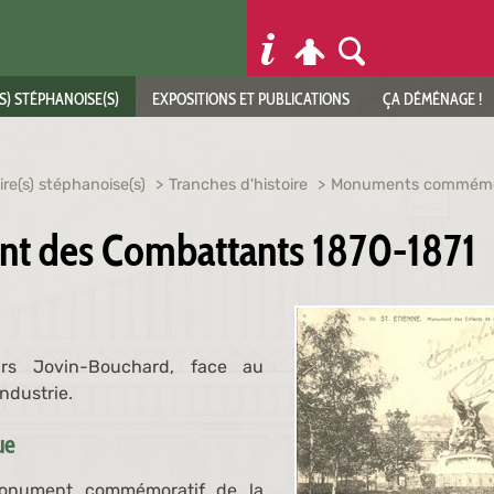
S) STÉPHANOISE(S)
EXPOSITIONS ET PUBLICATIONS
ÇA DÉMÉNAGE !
ire(s) stéphanoise(s)
Tranches d'histoire
Monuments commémo
t des Combattants 1870-1871
rs Jovin-Bouchard, face au
Industrie.
que
onument commémoratif de la